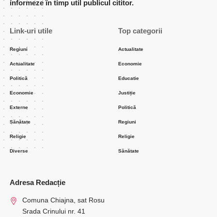
informeze în timp util publicul cititor.
Link-uri utile
Top categorii
Regiuni
Actualitate
Actualitate
Economie
Politică
Educatie
Economie
Justiție
Externe
Politică
Sănătate
Regiuni
Religie
Religie
Diverse
Sănătate
Adresa Redacție
Comuna Chiajna, sat Rosu
Srada Crinului nr. 41