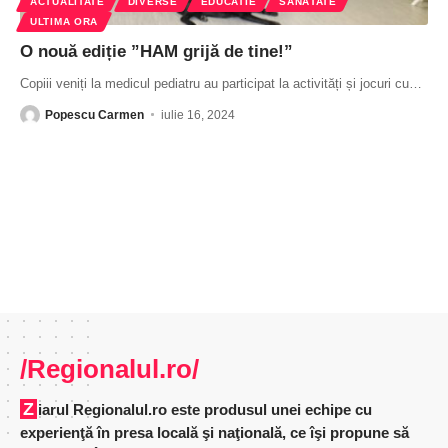
ACTUALITATE
DIVERSE
EDUCATIE
SĂNĂTATE
ULTIMA ORA
O nouă ediție ”HAM grijă de tine!”
Copiii veniți la medicul pediatru au participat la activități și jocuri cu
…
Popescu Carmen
iulie 16, 2024
/Regionalul.ro/
Ziarul Regionalul.ro este produsul unei echipe cu
experienţă în presa locală şi naţională, ce îşi propune să