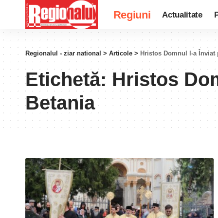
Regiuni
Actualitate
P
Regionalul - ziar national
>
Articole
>
Hristos Domnul l-a Înviat
Etichetă:
Hristos Dom
Betania