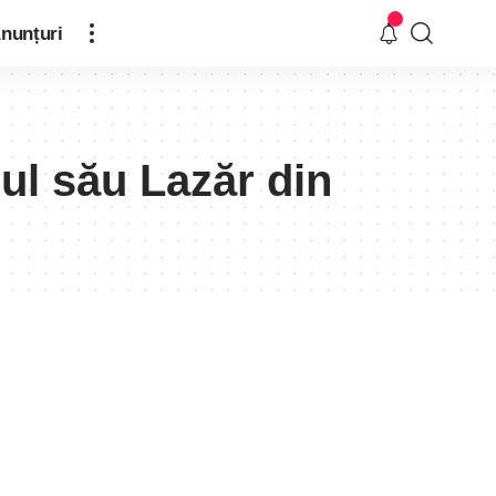
nunțuri
nul său Lazăr din