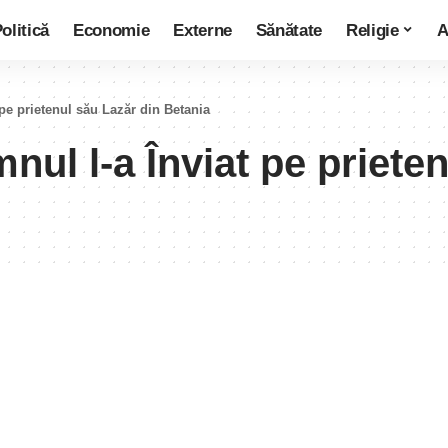
olitică
Economie
Externe
Sănătate
Religie
A
 pe prietenul său Lazăr din Betania
nul l-a Înviat pe priete