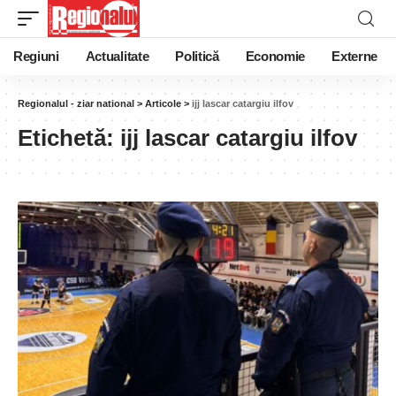
Regiuni
Actualitate
Politică
Economie
Externe
Regionalul - ziar national
>
Articole
>
ijj lascar catargiu ilfov
Etichetă:
ijj lascar catargiu ilfov