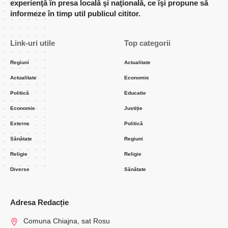
experienţă în presa locală şi naţională, ce îşi propune să
informeze în timp util publicul cititor.
Link-uri utile
Top categorii
Regiuni
Actualitate
Actualitate
Economie
Politică
Educatie
Economie
Justiție
Externe
Politică
Sănătate
Regiuni
Religie
Religie
Diverse
Sănătate
Adresa Redacție
Comuna Chiajna, sat Rosu