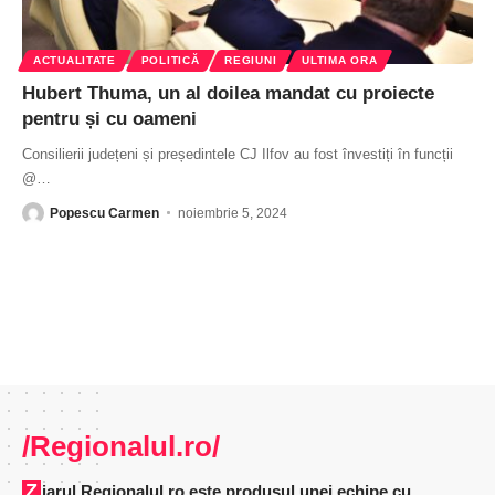
ACTUALITATE
POLITICĂ
REGIUNI
ULTIMA ORA
Hubert Thuma, un al doilea mandat cu proiecte
pentru și cu oameni
Consilierii județeni și președintele CJ Ilfov au fost învestiți în funcții
@
…
Popescu Carmen
noiembrie 5, 2024
/Regionalul.ro/
Ziarul Regionalul.ro este produsul unei echipe cu