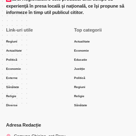
experienţă în presa locală şi naţională, ce îşi propune să
informeze în timp util publicul cititor.
Link-uri utile
Top categorii
Regiuni
Actualitate
Actualitate
Economie
Politică
Educatie
Economie
Justiție
Externe
Politică
Sănătate
Regiuni
Religie
Religie
Diverse
Sănătate
Adresa Redacție