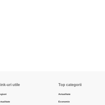
ink-uri utile
Top categorii
egiuni
Actualitate
ctualitate
Economie