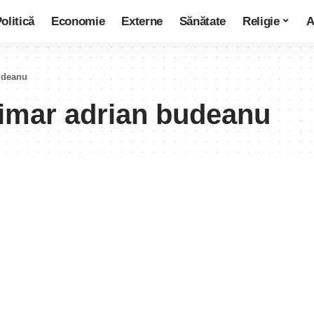
olitică
Economie
Externe
Sănătate
Religie
A
budeanu
rimar adrian budeanu