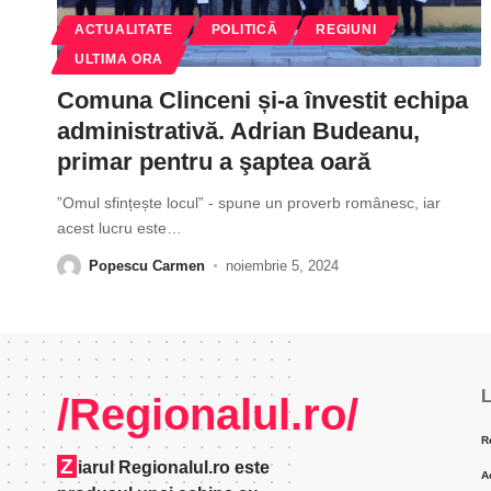
ACTUALITATE
POLITICĂ
REGIUNI
ULTIMA ORA
Comuna Clinceni și-a învestit echipa
administrativă. Adrian Budeanu,
primar pentru a şaptea oară
”Omul sfințește locul” - spune un proverb românesc, iar
acest lucru este
…
Popescu Carmen
noiembrie 5, 2024
L
/Regionalul.ro/
R
Z
iarul Regionalul.ro este
A