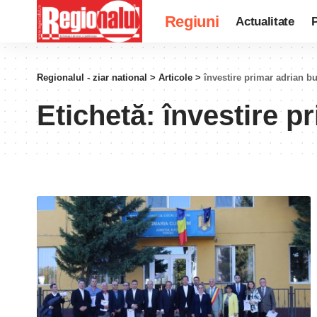
Regiuni
Actualitate
P
Regionalul - ziar national
>
Articole
>
învestire primar adrian 
Etichetă:
învestire p