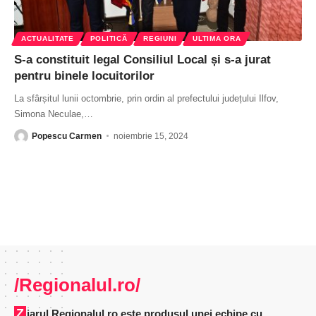
ACTUALITATE
POLITICĂ
REGIUNI
ULTIMA ORA
S-a constituit legal Consiliul Local și s-a jurat
pentru binele locuitorilor
La sfârșitul lunii octombrie, prin ordin al prefectului județului Ilfov,
Simona Neculae,
…
Popescu Carmen
noiembrie 15, 2024
/Regionalul.ro/
Ziarul Regionalul.ro este produsul unei echipe cu