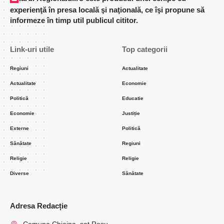
experienţă în presa locală şi naţională, ce îşi propune să
informeze în timp util publicul cititor.
Link-uri utile
Top categorii
Regiuni
Actualitate
Actualitate
Economie
Politică
Educatie
Economie
Justiție
Externe
Politică
Sănătate
Regiuni
Religie
Religie
Diverse
Sănătate
Adresa Redacție