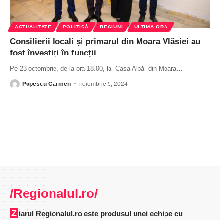
ACTUALITATE
POLITICĂ
REGIUNI
ULTIMA ORA
Consilierii locali și primarul din Moara Vlăsiei au
fost învestiți în funcții
Pe 23 octombrie, de la ora 18.00, la ”Casa Albă” din Moara
…
Popescu Carmen
noiembrie 5, 2024
/Regionalul.ro/
Ziarul Regionalul.ro este produsul unei echipe cu