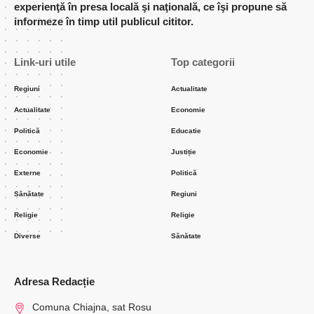
experienţă în presa locală şi naţională, ce îşi propune să
informeze în timp util publicul cititor.
Link-uri utile
Top categorii
Regiuni
Actualitate
Actualitate
Economie
Politică
Educatie
Economie
Justiție
Externe
Politică
Sănătate
Regiuni
Religie
Religie
Diverse
Sănătate
Adresa Redacție
Comuna Chiajna, sat Rosu