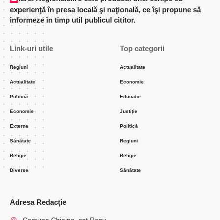
experienţă în presa locală şi naţională, ce îşi propune să
informeze în timp util publicul cititor.
Link-uri utile
Top categorii
Regiuni
Actualitate
Actualitate
Economie
Politică
Educatie
Economie
Justiție
Externe
Politică
Sănătate
Regiuni
Religie
Religie
Diverse
Sănătate
Adresa Redacție