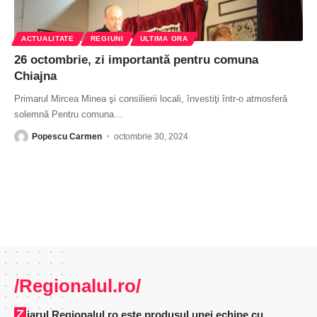
ACTUALITATE
REGIUNI
ULTIMA ORA
26 octombrie, zi importantă pentru comuna
Chiajna
Primarul Mircea Minea şi consilierii locali, învestiţi într-o atmosferă
solemnă Pentru comuna
…
Popescu Carmen
octombrie 30, 2024
/Regionalul.ro/
Ziarul Regionalul.ro este produsul unei echipe cu