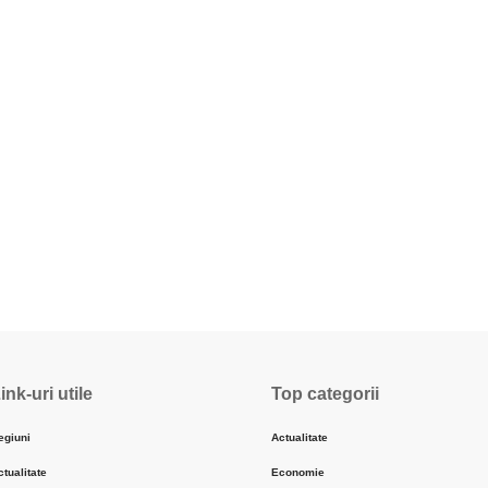
ink-uri utile
Top categorii
egiuni
Actualitate
ctualitate
Economie