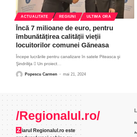
ACTUALITATE
REGIUNI
ULTIMA ORA
Încă 7 milioane de euro, pentru
îmbunătățirea calității vieții
locuitorilor comunei Găneasa
Începe lucrările pentru canalizare în satele Piteasca şi
Şindriliţa  Un proiect
…
Popescu Carmen
mai 21, 2024
L
/Regionalul.ro/
R
Z
iarul Regionalul.ro este
A