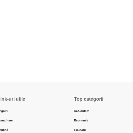
ink-uri utile
Top categorii
egiuni
Actualitate
ctualitate
Economie
olitică
Educatie