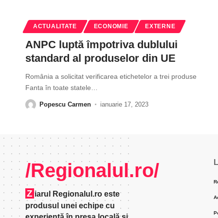
ACTUALITATE
ECONOMIE
EXTERNE
ANPC luptă împotriva dublului
standard al produselor din UE
România a solicitat verificarea etichetelor a trei produse
Fanta în toate statele
…
Popescu Carmen
ianuarie 17, 2023
L
/Regionalul.ro/
R
Z
iarul Regionalul.ro este
A
produsul unei echipe cu
P
experienţă în presa locală şi