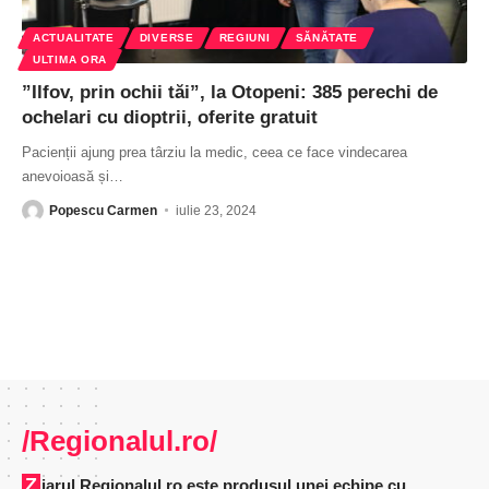
ACTUALITATE
DIVERSE
REGIUNI
SĂNĂTATE
ULTIMA ORA
”Ilfov, prin ochii tăi”, la Otopeni: 385 perechi de
ochelari cu dioptrii, oferite gratuit
Pacienții ajung prea târziu la medic, ceea ce face vindecarea
anevoioasă și
…
Popescu Carmen
iulie 23, 2024
/Regionalul.ro/
Ziarul Regionalul.ro este produsul unei echipe cu