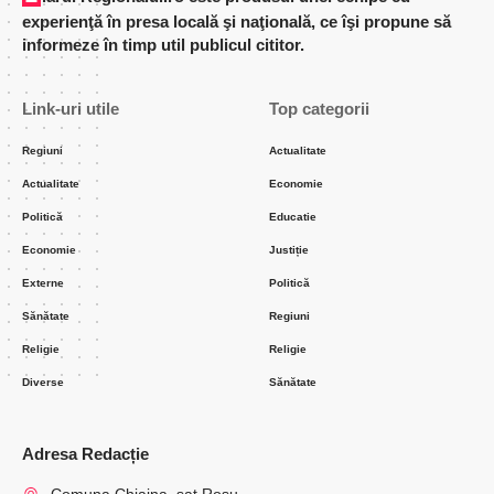
experienţă în presa locală şi naţională, ce îşi propune să
informeze în timp util publicul cititor.
Link-uri utile
Top categorii
Regiuni
Actualitate
Actualitate
Economie
Politică
Educatie
Economie
Justiție
Externe
Politică
Sănătate
Regiuni
Religie
Religie
Diverse
Sănătate
Adresa Redacție