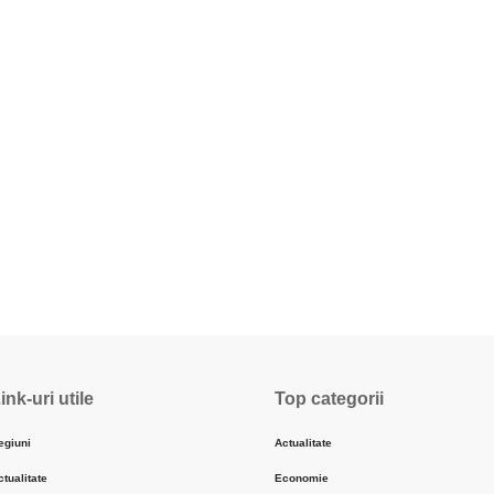
ink-uri utile
Top categorii
egiuni
Actualitate
ctualitate
Economie