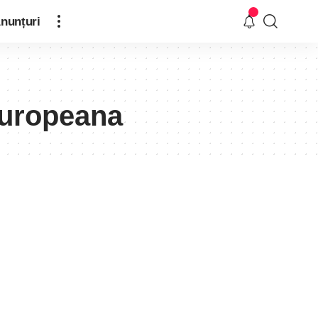
nunțuri
 europeana