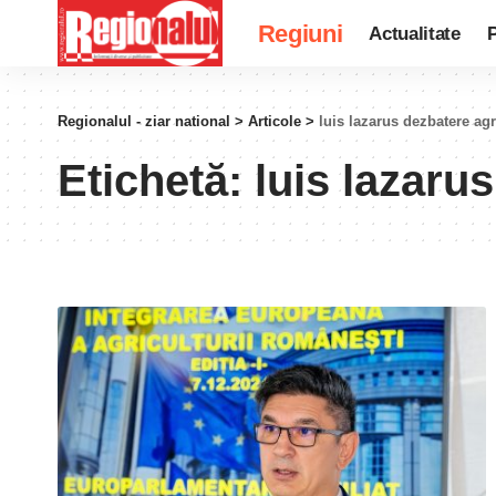
Regiuni
Actualitate
P
Regionalul - ziar national
>
Articole
>
luis lazarus dezbatere ag
Etichetă:
luis lazaru