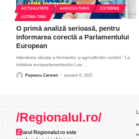
ACTUALITATE
AGRICULTURĂ
EXTERNE
ULTIMA ORA
O primă analiză serioasă, pentru
informarea corectă a Parlamentului
European
Adevărata situație a fermierilor și agricultorilor români ˜ La
inițiativa europarlamentarului Luis
…
Popescu Carmen
ianuarie 8, 2025
L
/Regionalul.ro/
R
Z
iarul Regionalul.ro este
A