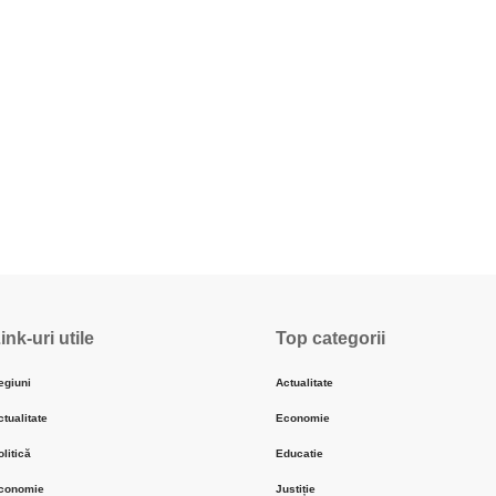
ink-uri utile
Top categorii
egiuni
Actualitate
ctualitate
Economie
olitică
Educatie
conomie
Justiție