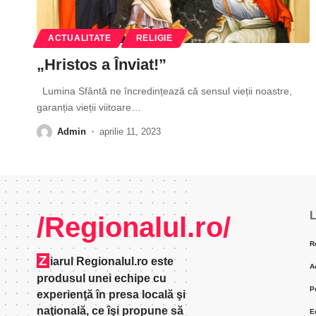
ACTUALITATE
RELIGIE
„Hristos a Înviat!”
Lumina Sfântă ne încredințează că sensul vieții noastre,
garanția vieții viitoare
…
Admin
aprilie 11, 2023
L
/Regionalul.ro/
R
Z
iarul Regionalul.ro este
A
produsul unei echipe cu
P
experienţă în presa locală şi
naţională, ce îşi propune să
E