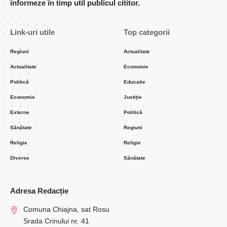
informeze în timp util publicul cititor.
Link-uri utile
Top categorii
Regiuni
Actualitate
Actualitate
Economie
Politică
Educatie
Economie
Justiție
Externe
Politică
Sănătate
Regiuni
Religie
Religie
Diverse
Sănătate
Adresa Redacție
Comuna Chiajna, sat Rosu
Srada Crinului nr. 41