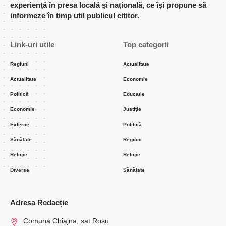
experienţă în presa locală şi naţională, ce îşi propune să
informeze în timp util publicul cititor.
Link-uri utile
Top categorii
Regiuni
Actualitate
Actualitate
Economie
Politică
Educatie
Economie
Justiție
Externe
Politică
Sănătate
Regiuni
Religie
Religie
Diverse
Sănătate
Adresa Redacție
Comuna Chiajna, sat Rosu