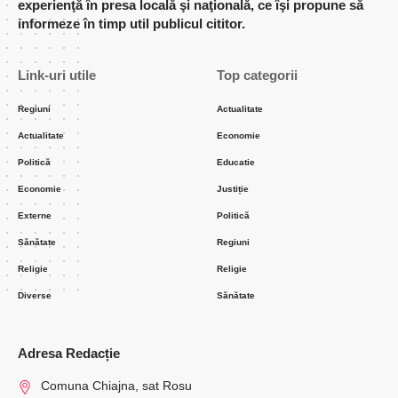
experienţă în presa locală şi naţională, ce îşi propune să
informeze în timp util publicul cititor.
Link-uri utile
Top categorii
Regiuni
Actualitate
Actualitate
Economie
Politică
Educatie
Economie
Justiție
Externe
Politică
Sănătate
Regiuni
Religie
Religie
Diverse
Sănătate
Adresa Redacție
Comuna Chiajna, sat Rosu