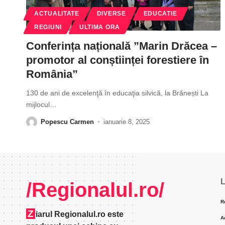
ACTUALITATE
DIVERSE
EDUCATIE
REGIUNI
ULTIMA ORA
Conferința națională ”Marin Drăcea –
promotor al conștiinței forestiere în
România”
130 de ani de excelenţă în educaţia silvică, la Brănești La
mijlocul
…
Popescu Carmen
ianuarie 8, 2025
L
/Regionalul.ro/
R
Z
iarul Regionalul.ro este
A