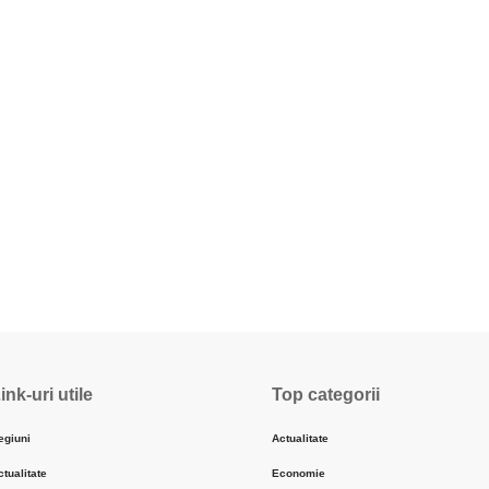
ink-uri utile
Top categorii
egiuni
Actualitate
ctualitate
Economie