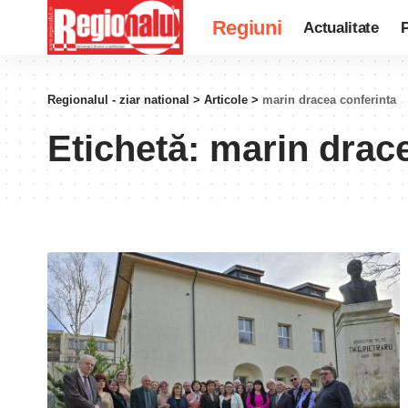
Regiuni
Actualitate
P
Regionalul - ziar national
>
Articole
>
marin dracea conferinta
Etichetă:
marin drace