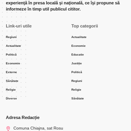
experienţă în presa locală şi naţională, ce îşi propune să
informeze în timp util publicul cititor.
Link-uri utile
Top categorii
Regiuni
Actualitate
Actualitate
Economie
Politică
Educatie
Economie
Justiție
Externe
Politică
Sănătate
Regiuni
Religie
Religie
Diverse
Sănătate
Adresa Redacție
Comuna Chiajna, sat Rosu