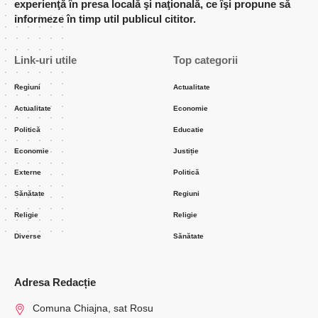
experienţă în presa locală şi naţională, ce îşi propune să
informeze în timp util publicul cititor.
Link-uri utile
Top categorii
Regiuni
Actualitate
Actualitate
Economie
Politică
Educatie
Economie
Justiție
Externe
Politică
Sănătate
Regiuni
Religie
Religie
Diverse
Sănătate
Adresa Redacție
Comuna Chiajna, sat Rosu