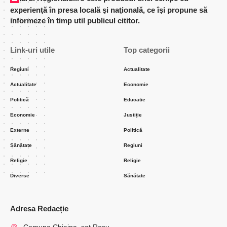
experienţă în presa locală şi naţională, ce îşi propune să
informeze în timp util publicul cititor.
Link-uri utile
Top categorii
Regiuni
Actualitate
Actualitate
Economie
Politică
Educatie
Economie
Justiție
Externe
Politică
Sănătate
Regiuni
Religie
Religie
Diverse
Sănătate
Adresa Redacție