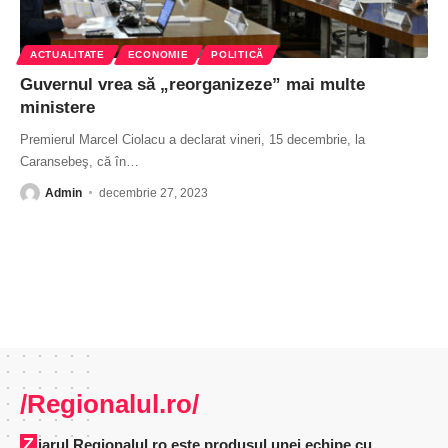
ACTUALITATE
ECONOMIE
POLITICĂ
Guvernul vrea să „reorganizeze” mai multe
ministere
Premierul Marcel Ciolacu a declarat vineri, 15 decembrie, la
Caransebeş, că în
…
Admin
decembrie 27, 2023
/Regionalul.ro/
Ziarul Regionalul.ro este produsul unei echipe cu