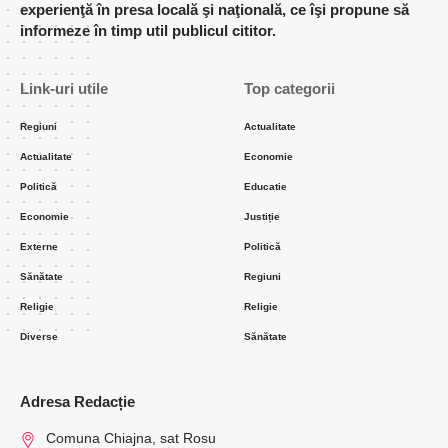
experienţă în presa locală şi naţională, ce îşi propune să
informeze în timp util publicul cititor.
Link-uri utile
Top categorii
Regiuni
Actualitate
Actualitate
Economie
Politică
Educatie
Economie
Justiție
Externe
Politică
Sănătate
Regiuni
Religie
Religie
Diverse
Sănătate
Adresa Redacție
Comuna Chiajna, sat Rosu