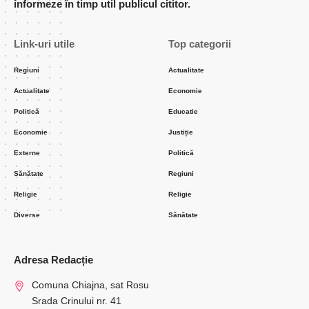
informeze în timp util publicul cititor.
Link-uri utile
Top categorii
Regiuni
Actualitate
Actualitate
Economie
Politică
Educatie
Economie
Justiție
Externe
Politică
Sănătate
Regiuni
Religie
Religie
Diverse
Sănătate
Adresa Redacție
Comuna Chiajna, sat Rosu
Srada Crinului nr. 41