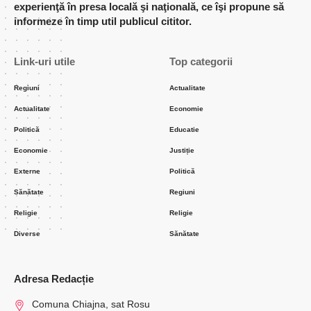
experienţă în presa locală şi naţională, ce îşi propune să
informeze în timp util publicul cititor.
Link-uri utile
Top categorii
Regiuni
Actualitate
Actualitate
Economie
Politică
Educatie
Economie
Justiție
Externe
Politică
Sănătate
Regiuni
Religie
Religie
Diverse
Sănătate
Adresa Redacție
Comuna Chiajna, sat Rosu