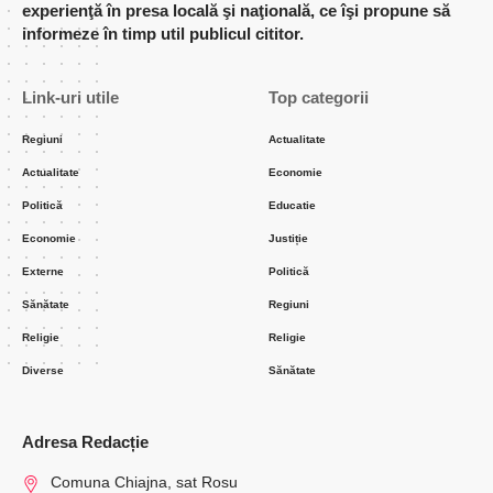
experienţă în presa locală şi naţională, ce îşi propune să
informeze în timp util publicul cititor.
Link-uri utile
Top categorii
Regiuni
Actualitate
Actualitate
Economie
Politică
Educatie
Economie
Justiție
Externe
Politică
Sănătate
Regiuni
Religie
Religie
Diverse
Sănătate
Adresa Redacție
Comuna Chiajna, sat Rosu