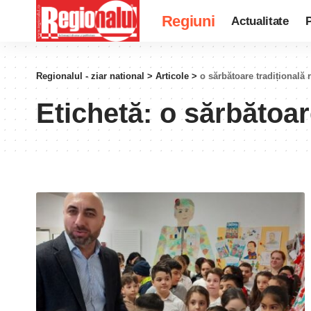
Regiuni
Actualitate
P
Regionalul - ziar national
>
Articole
>
o sărbătoare tradițională
Etichetă:
o sărbătoar