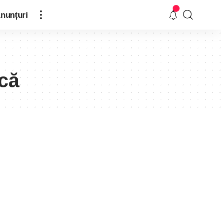
nunțuri
că