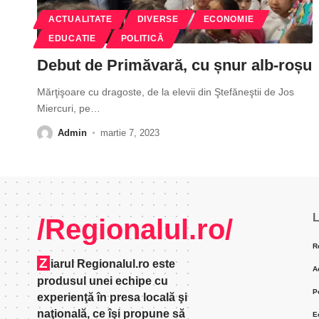
ACTUALITATE
DIVERSE
ECONOMIE
EDUCATIE
POLITICĂ
Debut de Primăvară, cu șnur alb-roșu
Mărţişoare cu dragoste, de la elevii din Ştefăneştii de Jos
Miercuri, pe
…
Admin
martie 7, 2023
L
/Regionalul.ro/
R
Z
iarul Regionalul.ro este
A
produsul unei echipe cu
P
experienţă în presa locală şi
naţională, ce îşi propune să
E