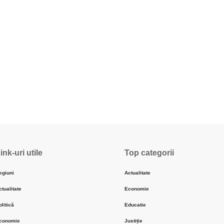
ink-uri utile
Top categorii
egiuni
Actualitate
ctualitate
Economie
olitică
Educatie
conomie
Justiție