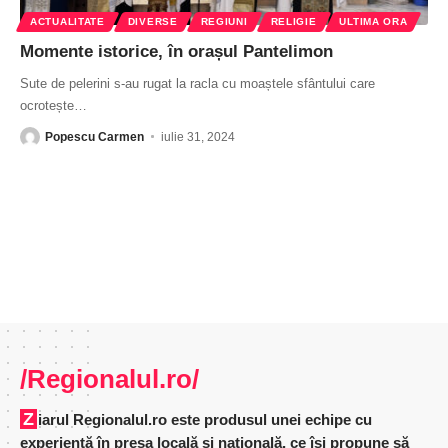
ACTUALITATE
DIVERSE
REGIUNI
RELIGIE
ULTIMA ORA
Momente istorice, în orașul Pantelimon
Sute de pelerini s-au rugat la racla cu moaștele sfântului care
ocrotește
…
Popescu Carmen
iulie 31, 2024
/Regionalul.ro/
Ziarul Regionalul.ro este produsul unei echipe cu
experienţă în presa locală şi naţională, ce îşi propune să