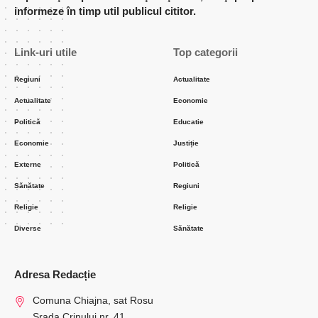
informeze în timp util publicul cititor.
Link-uri utile
Top categorii
Regiuni
Actualitate
Actualitate
Economie
Politică
Educatie
Economie
Justiție
Externe
Politică
Sănătate
Regiuni
Religie
Religie
Diverse
Sănătate
Adresa Redacție
Comuna Chiajna, sat Rosu
Srada Crinului nr. 41