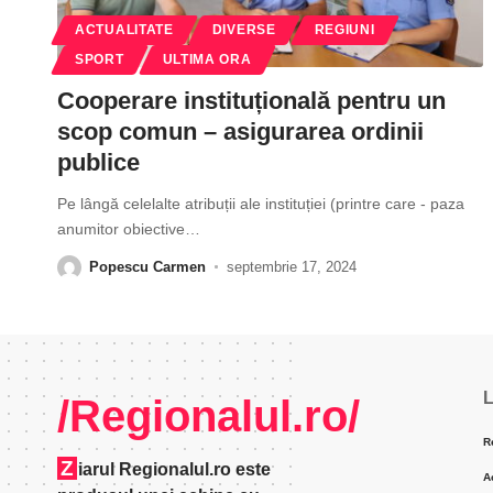
ACTUALITATE
DIVERSE
REGIUNI
SPORT
ULTIMA ORA
Cooperare instituțională pentru un
scop comun – asigurarea ordinii
publice
Pe lângă celelalte atribuții ale instituției (printre care - paza
anumitor obiective
…
Popescu Carmen
septembrie 17, 2024
L
/Regionalul.ro/
R
Z
iarul Regionalul.ro este
A