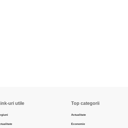
ink-uri utile
Top categorii
egiuni
Actualitate
ctualitate
Economie