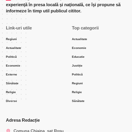
experienţă în presa locală şi naţională, ce îşi propune să
informeze în timp util publicul cititor.
Link-uri utile
Top categorii
Regiuni
Actualitate
Actualitate
Economie
Politică
Educatie
Economie
Justiție
Externe
Politică
Sănătate
Regiuni
Religie
Religie
Diverse
Sănătate
Adresa Redacție
Comuna Chiajna, sat Rosu