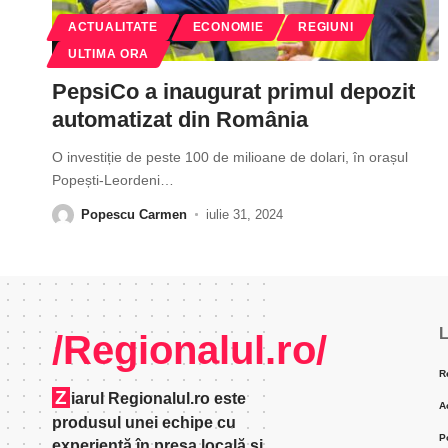
ACTUALITATE
ECONOMIE
REGIUNI
ULTIMA ORA
PepsiCo a inaugurat primul depozit
automatizat din România
O investiție de peste 100 de milioane de dolari, în orașul
Popești-Leordeni
…
Popescu Carmen
iulie 31, 2024
L
/Regionalul.ro/
R
Z
iarul Regionalul.ro este
A
produsul unei echipe cu
P
experienţă în presa locală şi