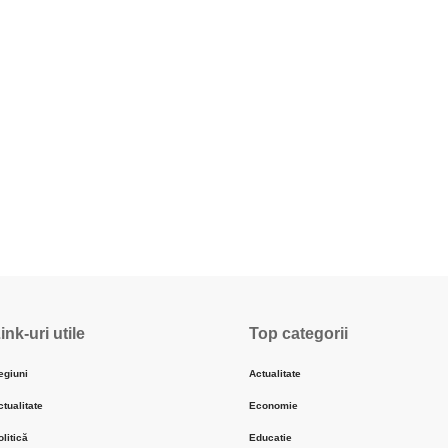
ink-uri utile
Top categorii
egiuni
Actualitate
ctualitate
Economie
olitică
Educatie