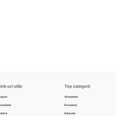
ink-uri utile
Top categorii
egiuni
Actualitate
ctualitate
Economie
olitică
Educatie