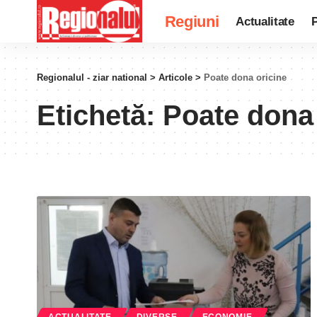
Regiuni
Actualitate
P
Regionalul - ziar national
>
Articole
>
Poate dona oricine
Etichetă:
Poate dona 
ACTUALITATE
DIVERSE
ECONOMIE