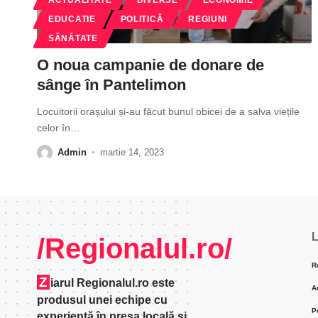
EDUCATIE
POLITICĂ
REGIUNI
SĂNĂTATE
O noua campanie de donare de
sânge în Pantelimon
Locuitorii orașului și-au făcut bunul obicei de a salva viețile
celor în
…
Admin
martie 14, 2023
L
/Regionalul.ro/
R
Z
iarul Regionalul.ro este
A
produsul unei echipe cu
P
experienţă în presa locală şi