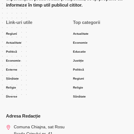
informeze în timp util publicul cititor.
Link-uri utile
Top categorii
Regiuni
Actualitate
Actualitate
Economie
Politică
Educatie
Economie
Justiție
Externe
Politică
Sănătate
Regiuni
Religie
Religie
Diverse
Sănătate
Adresa Redacție
Comuna Chiajna, sat Rosu
Srada Crinului nr. 41