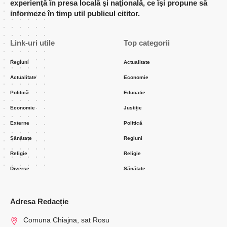
experienţă în presa locală şi naţională, ce îşi propune să
informeze în timp util publicul cititor.
Link-uri utile
Top categorii
Regiuni
Actualitate
Actualitate
Economie
Politică
Educatie
Economie
Justiție
Externe
Politică
Sănătate
Regiuni
Religie
Religie
Diverse
Sănătate
Adresa Redacție
Comuna Chiajna, sat Rosu