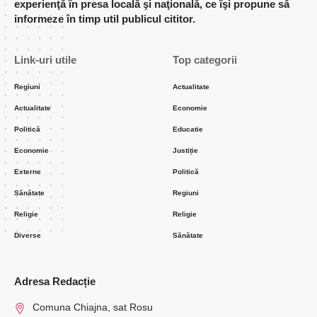
experienţă în presa locală şi naţională, ce îşi propune să
informeze în timp util publicul cititor.
Link-uri utile
Top categorii
Regiuni
Actualitate
Actualitate
Economie
Politică
Educatie
Economie
Justiție
Externe
Politică
Sănătate
Regiuni
Religie
Religie
Diverse
Sănătate
Adresa Redacție
Comuna Chiajna, sat Rosu