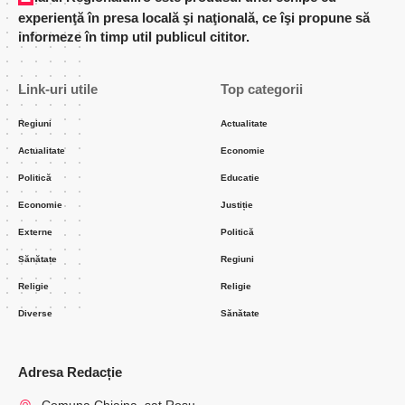
experienţă în presa locală şi naţională, ce îşi propune să
informeze în timp util publicul cititor.
Link-uri utile
Top categorii
Regiuni
Actualitate
Actualitate
Economie
Politică
Educatie
Economie
Justiție
Externe
Politică
Sănătate
Regiuni
Religie
Religie
Diverse
Sănătate
Adresa Redacție