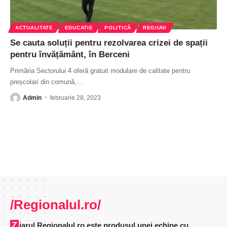
ACTUALITATE
EDUCATIE
POLITICĂ
REGIUNI
Se cauta soluții pentru rezolvarea crizei de spații
pentru învățământ, în Berceni
Primăria Sectorului 4 oferă gratuit modulare de calitate pentru
preșcolari din comună,
…
Admin
februarie 28, 2023
/Regionalul.ro/
Ziarul Regionalul.ro este produsul unei echipe cu