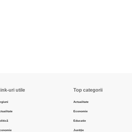
ink-uri utile
Top categorii
egiuni
Actualitate
ctualitate
Economie
olitică
Educatie
conomie
Justiție