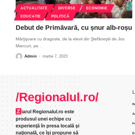
ACTUALITATE
DIVERSE
ECONOMIE
EDUCATIE
POLITICĂ
Debut de Primăvară, cu șnur alb-roșu
Mărţişoare cu dragoste, de la elevii din Ştefăneştii de Jos
Miercuri, pe
…
Admin
martie 7, 2023
L
/Regionalul.ro/
R
Z
iarul Regionalul.ro este
A
produsul unei echipe cu
P
experienţă în presa locală şi
naţională, ce îşi propune să
E