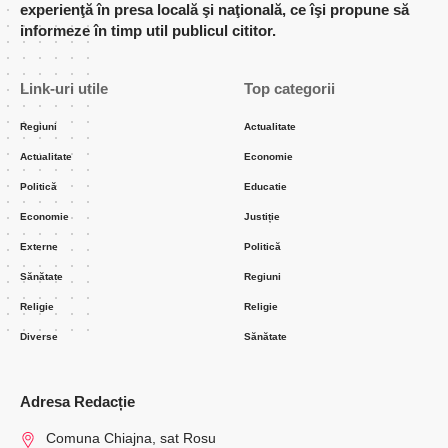
experienţă în presa locală şi naţională, ce îşi propune să
informeze în timp util publicul cititor.
Link-uri utile
Top categorii
Regiuni
Actualitate
Actualitate
Economie
Politică
Educatie
Economie
Justiție
Externe
Politică
Sănătate
Regiuni
Religie
Religie
Diverse
Sănătate
Adresa Redacție
Comuna Chiajna, sat Rosu