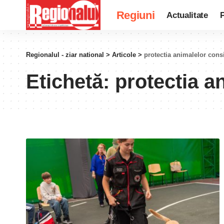
Regiuni
Actualitate
P
Regionalul - ziar national
>
Articole
>
protectia animalelor consi
Etichetă:
protectia an