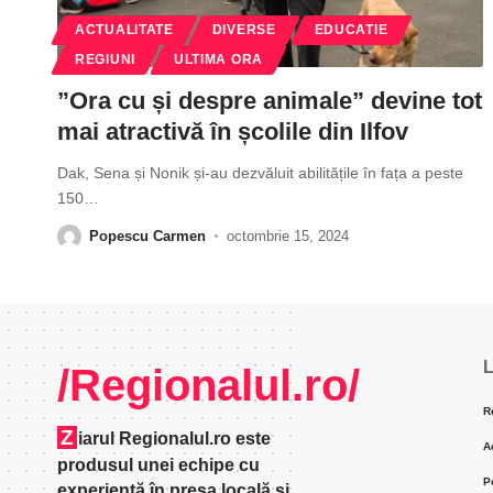
ACTUALITATE
DIVERSE
EDUCATIE
REGIUNI
ULTIMA ORA
”Ora cu și despre animale” devine tot
mai atractivă în școlile din Ilfov
Dak, Sena și Nonik ­și-au dezvăluit abilitățile în fața a peste
150
…
Popescu Carmen
octombrie 15, 2024
L
/Regionalul.ro/
R
Z
iarul Regionalul.ro este
A
produsul unei echipe cu
P
experienţă în presa locală şi