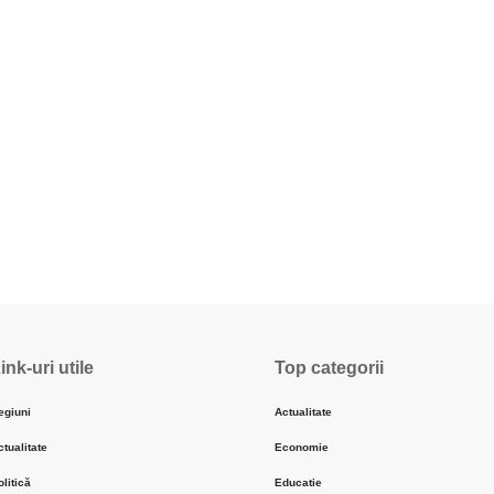
ink-uri utile
Top categorii
egiuni
Actualitate
ctualitate
Economie
olitică
Educatie