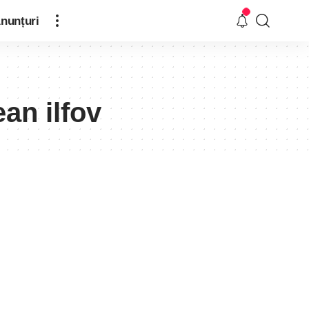
nunțuri
ean ilfov