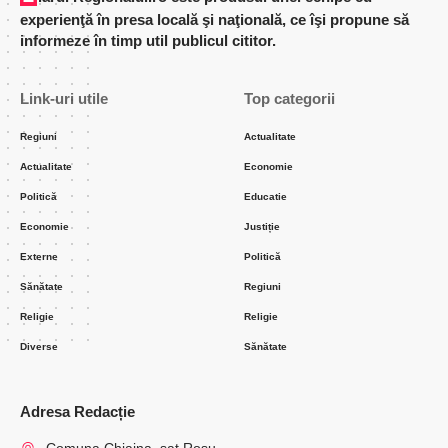
experienţă în presa locală şi naţională, ce îşi propune să
informeze în timp util publicul cititor.
Link-uri utile
Top categorii
Regiuni
Actualitate
Actualitate
Economie
Politică
Educatie
Economie
Justiție
Externe
Politică
Sănătate
Regiuni
Religie
Religie
Diverse
Sănătate
Adresa Redacție