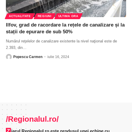
ACTUALITATE
REGIUNI
ULTIMA ORA
Ilfov, grad de racordare la rețele de canalizare și la
stații de epurare de sub 50%
Numărul reţelelor de canalizare existente la nivel naţional este de
2.393, din
…
Popescu Carmen
iulie 16, 2024
/Regionalul.ro/
Ziarul Regionalul.ro este produsul unei echipe cu