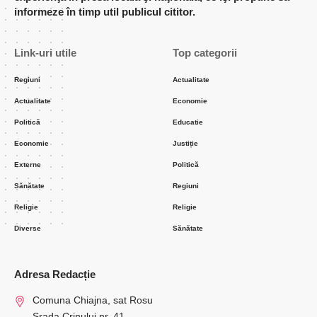
informeze în timp util publicul cititor.
Link-uri utile
Top categorii
Regiuni
Actualitate
Actualitate
Economie
Politică
Educatie
Economie
Justiție
Externe
Politică
Sănătate
Regiuni
Religie
Religie
Diverse
Sănătate
Adresa Redacție
Comuna Chiajna, sat Rosu
Srada Crinului nr. 41