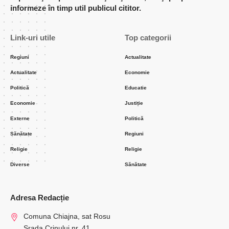
informeze în timp util publicul cititor.
Link-uri utile
Top categorii
Regiuni
Actualitate
Actualitate
Economie
Politică
Educatie
Economie
Justiție
Externe
Politică
Sănătate
Regiuni
Religie
Religie
Diverse
Sănătate
Adresa Redacție
Comuna Chiajna, sat Rosu
Srada Crinului nr. 41