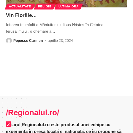
ACTUALITATE
RELIGIE
ULTIMA ORA
Vin Floriile…
Intrarea triumfală a Mântuitorului Iisus Hristos în Cetatea
Ierusalimului, o chemare a
…
Popescu Carmen
aprilie 23, 2024
/Regionalul.ro/
Ziarul Regionalul.ro este produsul unei echipe cu
experienţă în presa locală şi naţională, ce îşi propune să