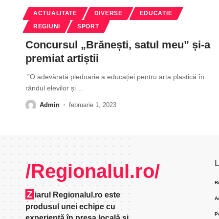
ACTUALITATE
DIVERSE
EDUCATIE
REGIUNI
SPORT
Concursul „Brănești, satul meu” și-a
premiat artiștii
”O adevărată pledoarie a educației pentru arta plastică în
rândul elevilor și
…
Admin
februarie 1, 2023
L
/Regionalul.ro/
R
Z
iarul Regionalul.ro este
A
produsul unei echipe cu
P
experienţă în presa locală şi