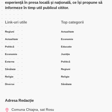
experienţă în presa locală şi naţională, ce îşi propune să
informeze în timp util publicul cititor.
Link-uri utile
Top categorii
Regiuni
Actualitate
Actualitate
Economie
Politică
Educatie
Economie
Justiție
Externe
Politică
Sănătate
Regiuni
Religie
Religie
Diverse
Sănătate
Adresa Redacție
Comuna Chiajna, sat Rosu