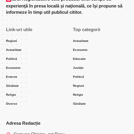
experienţă în presa locală şi naţională, ce îşi propune să
informeze în timp util publicul cititor.
Link-uri utile
Top categorii
Regiuni
Actualitate
Actualitate
Economie
Politică
Educatie
Economie
Justiție
Externe
Politică
Sănătate
Regiuni
Religie
Religie
Diverse
Sănătate
Adresa Redacție