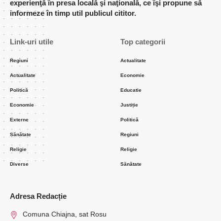
experienţă în presa locală şi naţională, ce îşi propune să
informeze în timp util publicul cititor.
Link-uri utile
Top categorii
Regiuni
Actualitate
Actualitate
Economie
Politică
Educatie
Economie
Justiție
Externe
Politică
Sănătate
Regiuni
Religie
Religie
Diverse
Sănătate
Adresa Redacție
Comuna Chiajna, sat Rosu