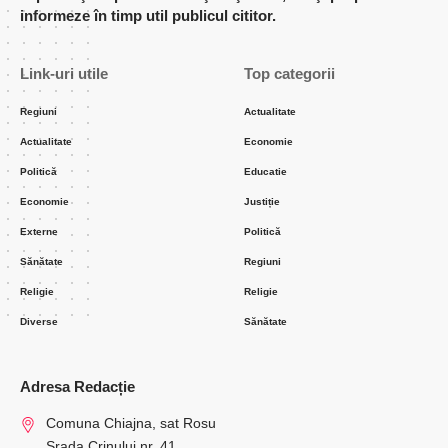
informeze în timp util publicul cititor.
Link-uri utile
Top categorii
Regiuni
Actualitate
Actualitate
Economie
Politică
Educatie
Economie
Justiție
Externe
Politică
Sănătate
Regiuni
Religie
Religie
Diverse
Sănătate
Adresa Redacție
Comuna Chiajna, sat Rosu
Srada Crinului nr. 41