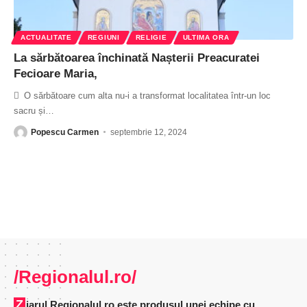
ACTUALITATE
REGIUNI
RELIGIE
ULTIMA ORA
La sărbătoarea închinată Nașterii Preacuratei
Fecioare Maria,
 O sărbătoare cum alta nu-i a transformat localitatea într-un loc
sacru și
…
Popescu Carmen
septembrie 12, 2024
/Regionalul.ro/
Ziarul Regionalul.ro este produsul unei echipe cu