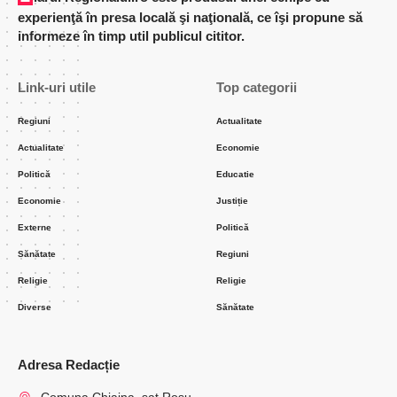
experienţă în presa locală şi naţională, ce îşi propune să
informeze în timp util publicul cititor.
Link-uri utile
Top categorii
Regiuni
Actualitate
Actualitate
Economie
Politică
Educatie
Economie
Justiție
Externe
Politică
Sănătate
Regiuni
Religie
Religie
Diverse
Sănătate
Adresa Redacție