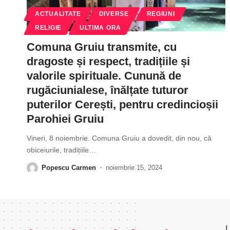
ACTUALITATE
DIVERSE
REGIUNI
RELIGIE
ULTIMA ORA
Comuna Gruiu transmite, cu
dragoste și respect, tradițiile și
valorile spirituale. Cunună de
rugăciunialese, înălțate tuturor
puterilor Cerești, pentru credincioșii
Parohiei Gruiu
Vineri, 8 noiembrie. Comuna Gruiu a dovedit, din nou, că
obiceiurile, tradițiile
…
Popescu Carmen
noiembrie 15, 2024
L