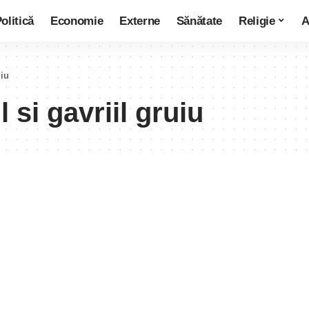
olitică
Economie
Externe
Sănătate
Religie
A
uiu
l si gavriil gruiu