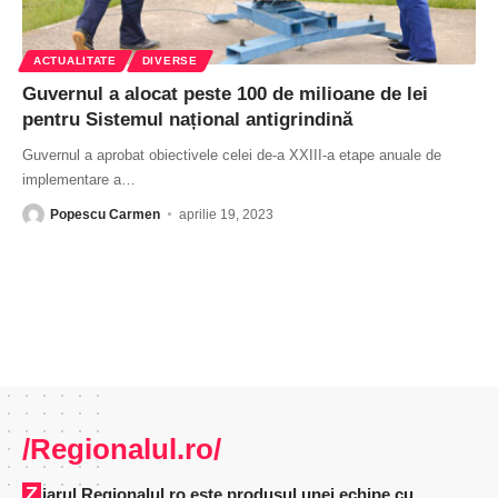
ACTUALITATE
DIVERSE
Guvernul a alocat peste 100 de milioane de lei
pentru Sistemul național antigrindină
Guvernul a aprobat obiectivele celei de-a XXIII-a etape anuale de
implementare a
…
Popescu Carmen
aprilie 19, 2023
/Regionalul.ro/
Ziarul Regionalul.ro este produsul unei echipe cu