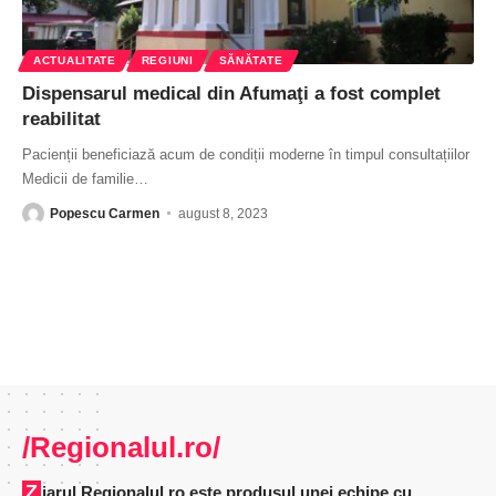
ACTUALITATE
REGIUNI
SĂNĂTATE
Dispensarul medical din Afumaţi a fost complet
reabilitat
Pacienții beneficiază acum de condiții moderne în timpul consultațiilor
Medicii de familie
…
Popescu Carmen
august 8, 2023
/Regionalul.ro/
Ziarul Regionalul.ro este produsul unei echipe cu