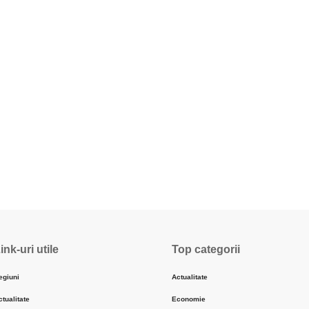
ink-uri utile
Top categorii
egiuni
Actualitate
ctualitate
Economie