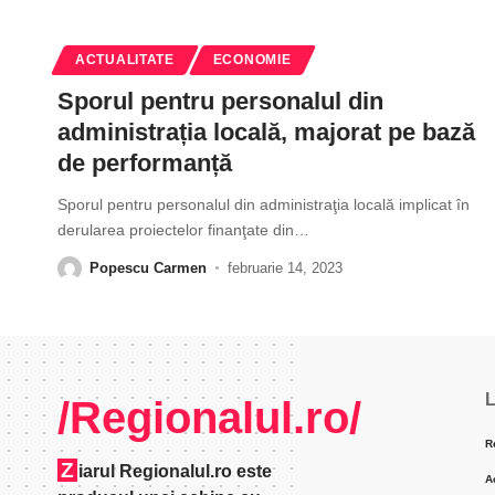
ACTUALITATE
ECONOMIE
Sporul pentru personalul din
administrația locală, majorat pe bază
de performanță
Sporul pentru personalul din administraţia locală implicat în
derularea proiectelor finanţate din
…
Popescu Carmen
februarie 14, 2023
L
/Regionalul.ro/
R
Z
iarul Regionalul.ro este
A